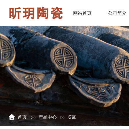
网站首页
公司简介
产品中心
专业开发各种具有独特防水结构的陶瓷瓦，采用1200摄氏
度高温烧制而成，从水平屋面到直立屋面都适用。
首页
产品中心
S瓦