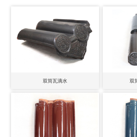
双筒瓦滴水
双