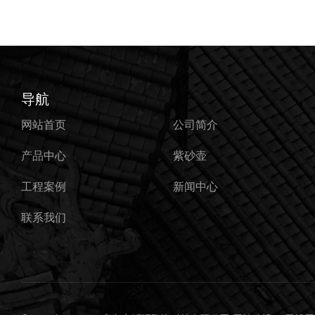
导航
网站首页
公司简介
产品中心
紫砂壶
工程案例
新闻中心
联系我们