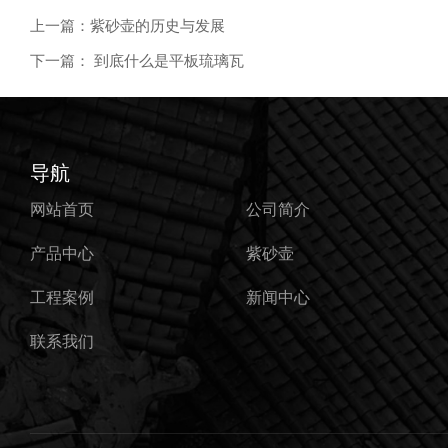
上一篇：紫砂壶的历史与发展
下一篇： 到底什么是平板琉璃瓦
导航
网站首页
公司简介
产品中心
紫砂壶
工程案例
新闻中心
联系我们